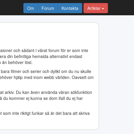
Om
Forum
Kontakta
Artiklar
sioner och sådant i vårat forum för er som inte
era din befintliga hemsida alternativt endast
u än behöver löst.
bara filmer och serier och dylikt om du nu skulle
n behöver hjälp med inom webb världen. Oavsett om
årat arkiv. Du kan även använda våran sökfunktion
e så du kommer ej kunna se dom ifall du ej har
m inte riktigt funkar så är det bara att skriva