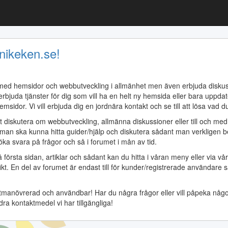
nikeken.se!
lk med hemsidor och webbutveckling i allmänhet men även erbjuda diskus
rbjuda tjänster för dig som vill ha en helt ny hemsida eller bara uppdat
msidor. Vi vill erbjuda dig en jordnära kontakt och se till att lösa vad d
t diskutera om webbutveckling, allmänna diskussioner eller till och med 
tt man ska kunna hitta guider/hjälp och diskutera sådant man verklige
öka svara på frågor och så i forumet i mån av tid.
rsta sidan, artiklar och sådant kan du hitta i våran meny eller via v
cifikt. En del av forumet är endast till för kunder/registrerade användar
növrerad och användbar! Har du några frågor eller vill påpeka något so
dra kontaktmedel vi har tillgängliga!