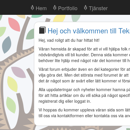
Hem
Portfolio
Tjänster
Hej och välkommen till Tek
Hej, vad roligt att du har hittat hit!
Våran hemsida är skapad för att vi vill hjälpa fo
nödvändigtvis vill bli kunder. Denna sida kommer e
behöver lite hjälp med något när det kommer till he
Vårat forum erbjuder även en del kategorier för at
vilja göra det. Men det största med forumet är a
det är något som är svårt eller lätt kommer vi förs
Alla uppdateringar och nyheter kommer hamna på fö
för att hitta artiklar om du vill söka på något spe
registrerat dig eller loggat in.
Vi hoppas du kommer uppleva våran sida som lättma
till oss via kontaktformen eller kontakta oss via an